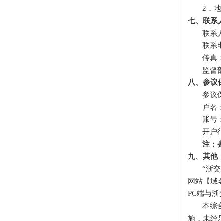
2．
地
七、联系
联系
联系电
传真：0
监督
八、参议
参议
户名
账号
开户
注：
九、
其他
“浙
网站【域名
PC端与
本综
施，未经