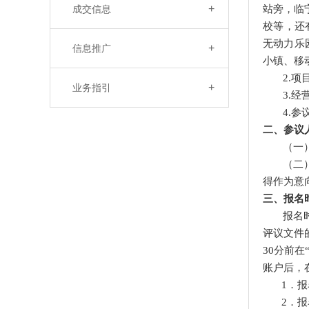
+
成交信息
站旁，临
校等，还
无动力乐
+
信息推广
小镇、移
2.项
+
业务指引
3.经
4
.参
二、参议
（一
（二
得作为意
三、报名
报名
评议文件
30分前
账户后，
1．
报
2．
报