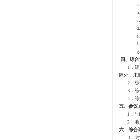
a
b
c
d
e
f
g
四、综合
1．
综
除外
，未
2．
综
3．
综
4．
综
五、参议
1．
时
2．
地
六、综合
1．