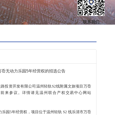
联系我们
万岙无动力乐园5年经营权的招选公告
铁路投资开发有限公司温州轻轨S2线附属文旅项目万岙
位前来参议。详情请见
温州联合产权交易中心
网
站
力乐园
5年经营权
，
项目
位于温州轻轨 S2 线乐清市万
岙