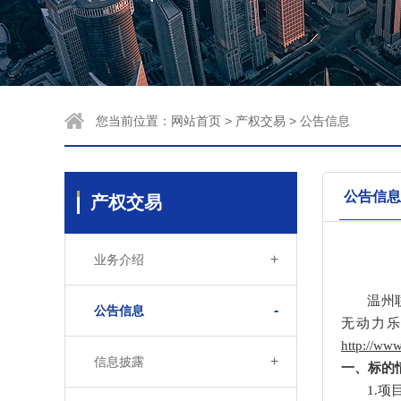
您当前位置：
网站首页
>
产权交易
>
公告信息
公告信息
产权交易
+
业务介绍
温州
-
公告信息
无动力乐
http://ww
+
信息披露
一、标的
1.项