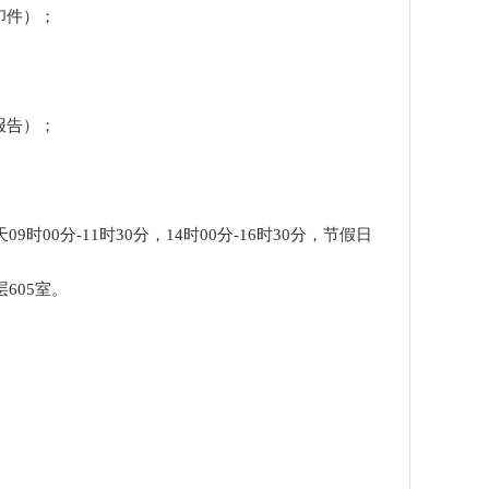
印件）；
报告）；
09时00分-11时
3
0分，14时00分-
16
时
30
分，节假日
605室
。